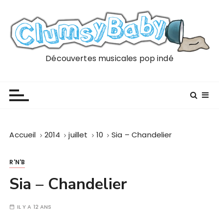
P
a
s
s
e
Découvertes musicales pop indé
r
a
u
c
o
n
Accueil
2014
juillet
10
Sia – Chandelier
t
e
R'N'B
n
u
Sia – Chandelier
IL Y A 12 ANS