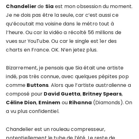
Chandelier
de
Sia
est mon obsession du moment.
Je ne dois pas être la seule, car c’est aussi ce
qu’écoutait ma voisine dans le métro tout à
l’heure. Ou car la vidéo a récolté 56 millions de
vues sur YouTube. Ou car le single est 1er des
charts en France. OK. N’en jetez plus.
Bizarrement, je pensais que Sia était une artiste
indé, pas très connue, avec quelques pépites pop
comme
Buttons
. Alors que l’artiste australienne a
composé pour
David Guetta
,
Britney Spears
,
Céline Dion
,
Eminem
ou
Rihanna
(Diamonds). On
a vu plus confidentiel.
Chandelier est un rouleau compresseur,
potentiellement le tube de l’été. Le reste de