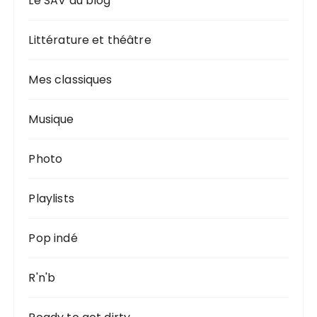
Le SAV du blog
Littérature et théâtre
Mes classiques
Musique
Photo
Playlists
Pop indé
R'n'b