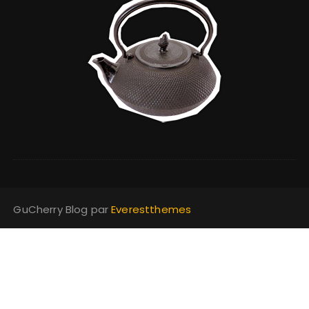
GuCherry Blog par
Everestthemes