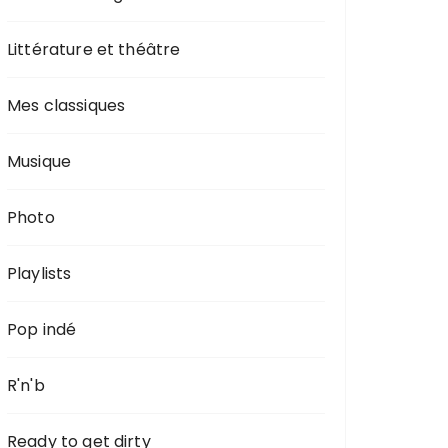
Littérature et théâtre
Mes classiques
Musique
Photo
Playlists
Pop indé
R'n'b
Ready to get dirty