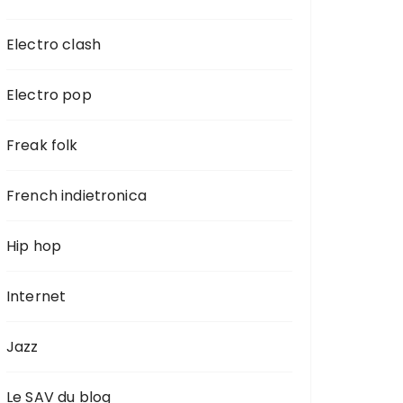
Electro clash
Electro pop
Freak folk
French indietronica
Hip hop
Internet
Jazz
Le SAV du blog