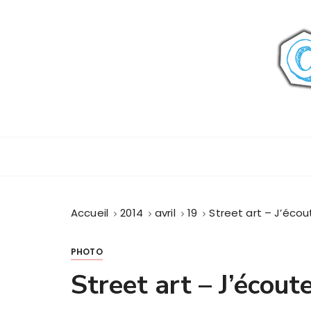
P
a
s
s
e
r
a
u
c
o
n
t
Accueil
2014
avril
19
Street art – J’éco
e
n
u
PHOTO
Street art – J’écout