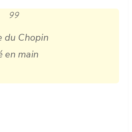
e du Chopin
é en main