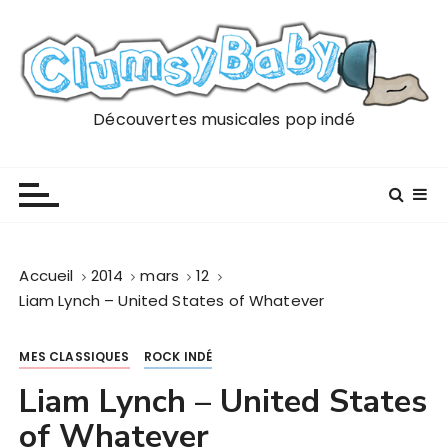
P
a
s
s
e
Découvertes musicales pop indé
r
a
u
c
o
n
Accueil
2014
mars
12
t
Liam Lynch – United States of Whatever
e
n
MES CLASSIQUES
ROCK INDÉ
u
Liam Lynch – United States
of Whatever