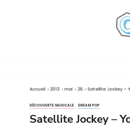
P
a
s
s
e
r
a
u
c
o
n
t
Accueil
2013
mai
26
Satellite Jockey – 
e
n
u
DÉCOUVERTE MUSICALE
DREAM POP
Satellite Jockey – Y