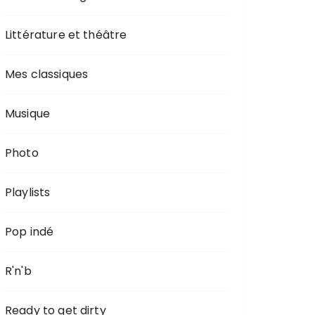
Littérature et théâtre
Mes classiques
Musique
Photo
Playlists
Pop indé
R'n'b
Ready to get dirty