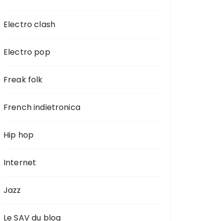
Electro clash
Electro pop
Freak folk
French indietronica
Hip hop
Internet
Jazz
Le SAV du blog