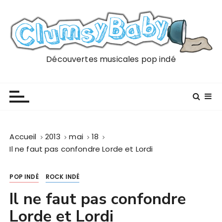
P
a
s
s
e
Découvertes musicales pop indé
r
a
u
c
o
n
Accueil
2013
mai
18
t
Il ne faut pas confondre Lorde et Lordi
e
n
POP INDÉ
ROCK INDÉ
u
Il ne faut pas confondre
Lorde et Lordi