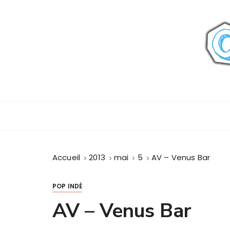
P
a
s
s
e
r
a
u
c
o
n
t
Accueil
2013
mai
5
AV – Venus Bar
e
n
u
POP INDÉ
AV – Venus Bar