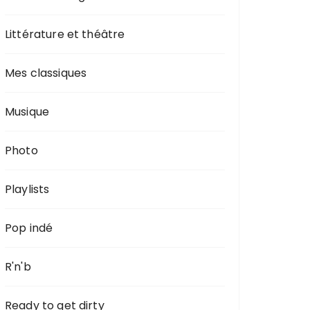
Littérature et théâtre
Mes classiques
Musique
Photo
Playlists
Pop indé
R'n'b
Ready to get dirty