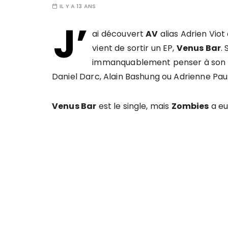
IL Y A 13 ANS
J’
ai découvert
AV
alias Adrien Viot
vient de sortir un EP,
Venus Bar
.
immanquablement penser à son a
Daniel Darc, Alain Bashung ou Adrienne Paul
Venus Bar
est le single, mais
Zombies
a eu