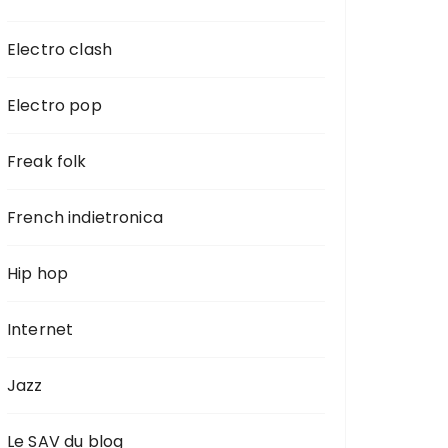
Electro clash
Electro pop
Freak folk
French indietronica
Hip hop
Internet
Jazz
Le SAV du blog