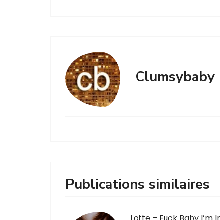
Clumsybaby
Publications similaires
Lotte – Fuck Baby I’m I