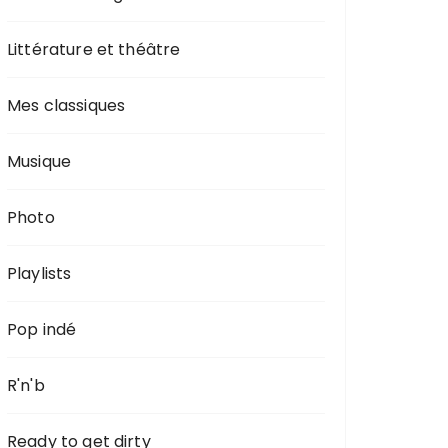
Littérature et théâtre
Mes classiques
Musique
Photo
Playlists
Pop indé
R'n'b
Ready to get dirty