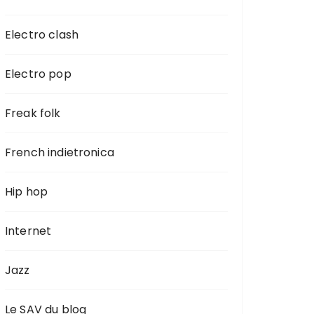
Electro clash
Electro pop
Freak folk
French indietronica
Hip hop
Internet
Jazz
Le SAV du blog