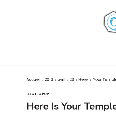
P
a
s
s
e
r
a
u
c
o
n
t
Accueil
2013
avril
23
Here Is Your Templ
e
n
u
ELECTRO POP
Here Is Your Templ