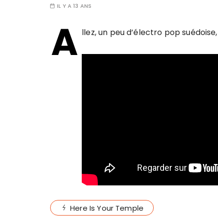
IL Y A 13 ANS
A
llez, un peu d’électro pop suédoise
Here Is Your Temple