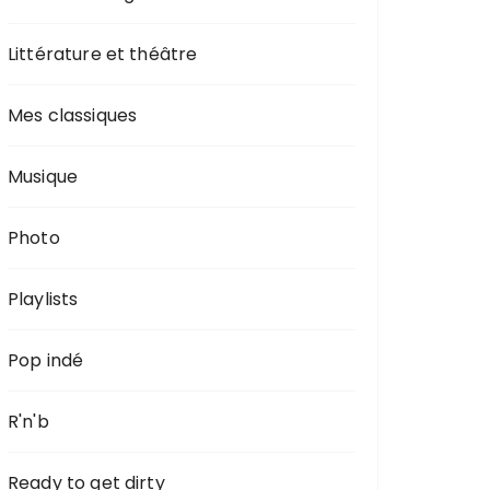
Littérature et théâtre
Mes classiques
Musique
Photo
Playlists
Pop indé
R'n'b
Ready to get dirty