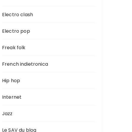
Electro clash
Electro pop
Freak folk
French indietronica
Hip hop
Internet
Jazz
Le SAV du blog