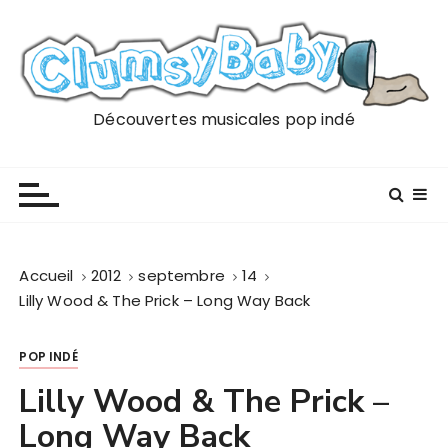
P
a
s
s
e
Découvertes musicales pop indé
r
a
u
c
o
n
Accueil
2012
septembre
14
t
Lilly Wood & The Prick – Long Way Back
e
n
POP INDÉ
u
Lilly Wood & The Prick –
Long Way Back