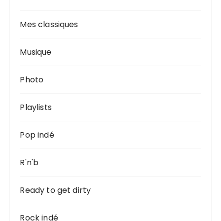
Mes classiques
Musique
Photo
Playlists
Pop indé
R'n'b
Ready to get dirty
Rock indé