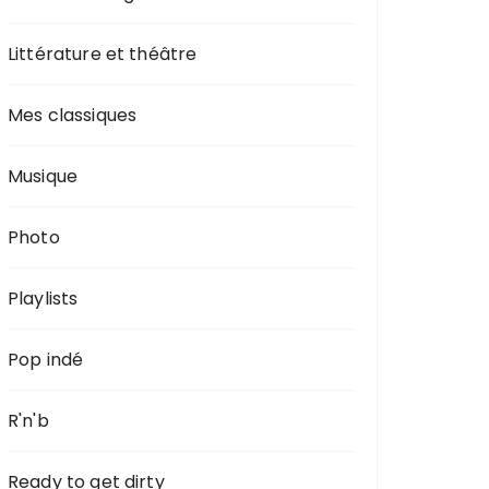
Littérature et théâtre
Mes classiques
Musique
Photo
Playlists
Pop indé
R'n'b
Ready to get dirty