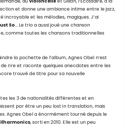
’Allemande, au
violoncelle
et Gilian, l’Ecossaire, à la
fection et donne une ambiance intime entre le jazz,
ité incroyable et les mélodies, magiques. J’ai
ust So
… Le trio a aussi joué une chanson
ste, comme toutes les chansons traditionnelles
aindre la pochette de l’album, Agnes Obel n’est
se de rire et raconte quelques anecdotes entre les
ncore trouvé de titre pour sa nouvelle
es les 3 de nationalités différentes et en
ssent par être un peu lost in translation, mais
s. Agnes Obel a énormément tourné depuis le
ilharmonics
, sorti en 2010. Elle est un peu