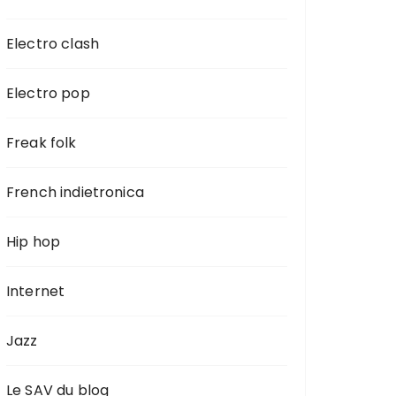
Electro clash
Electro pop
Freak folk
French indietronica
Hip hop
Internet
Jazz
Le SAV du blog