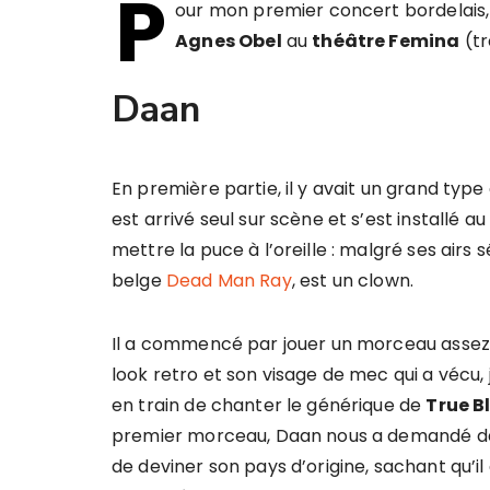
P
our mon premier concert bordelais, j
Agnes Obel
au
théâtre Femina
(tr
Daan
En première partie, il y avait un grand typ
est arrivé seul sur scène et s’est installé a
mettre la puce à l’oreille : malgré ses airs s
belge
Dead Man Ray
, est un clown.
Il a commencé par jouer un morceau assez b
look retro et son visage de mec qui a vécu, j’
en train de chanter le générique de
True B
premier morceau, Daan nous a demandé dan
de deviner son pays d’origine, sachant qu’il 