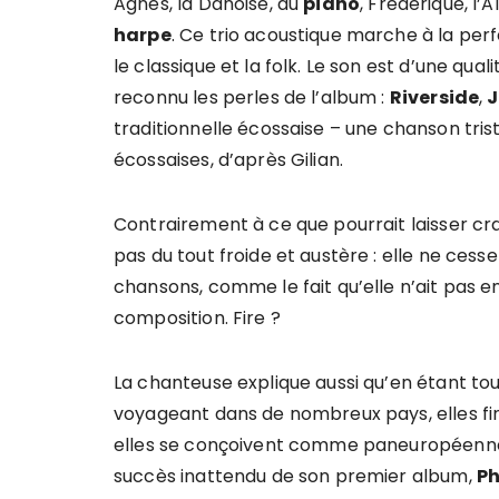
Agnes, la Danoise, au
piano
, Frederique, l
harpe
. Ce trio acoustique marche à la per
le classique et la folk. Le son est d’une qual
reconnu les perles de l’album :
Riverside
,
J
traditionnelle écossaise – une chanson tri
écossaises, d’après Gilian.
Contrairement à ce que pourrait laisser cr
pas du tout froide et austère : elle ne ces
chansons, comme le fait qu’elle n’ait pas e
composition. Fire ?
La chanteuse explique aussi qu’en étant tout
voyageant dans de nombreux pays, elles fini
elles se conçoivent comme paneuropéenne
succès inattendu de son premier album,
Ph