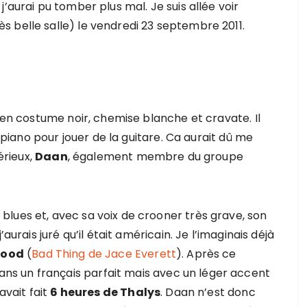
’aurai pu tomber plus mal. Je suis allée voir
ès belle salle) le vendredi 23 septembre 2011.
e en costume noir, chemise blanche et cravate. Il
u piano pour jouer de la guitare. Ca aurait dû me
érieux,
Daan
, également membre du groupe
lues et, avec sa voix de crooner très grave, son
aurais juré qu’il était américain. Je l’imaginais déjà
lood
(
Bad Thing de Jace Everett
). Après ce
s un français parfait mais avec un léger accent
avait fait
6 heures de Thalys
. Daan n’est donc