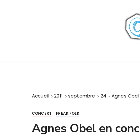
P
a
s
s
e
r
a
u
c
o
n
t
Accueil
2011
septembre
24
Agnes Obel 
e
n
u
CONCERT
FREAK FOLK
Agnes Obel en conc