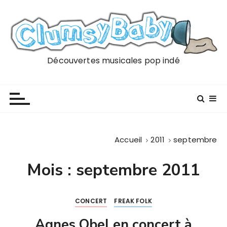
P
a
s
s
e
Découvertes musicales pop indé
r
a
u
c
o
n
Accueil
2011
septembre
t
e
Mois :
septembre 2011
n
u
CONCERT
FREAK FOLK
Agnes Obel en concert à