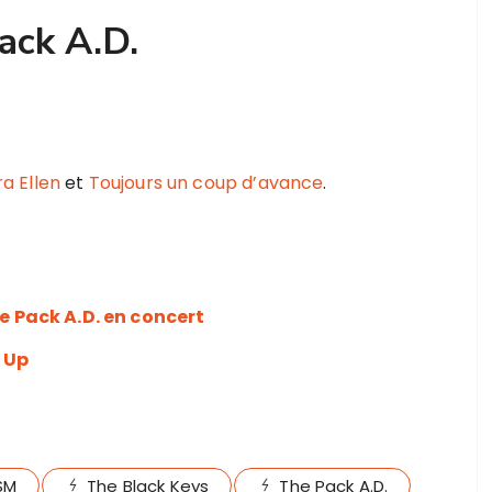
Pack A.D.
a Ellen
et
Toujours un coup d’avance
.
he Pack A.D. en concert
 Up
SM
The Black Keys
The Pack A.D.