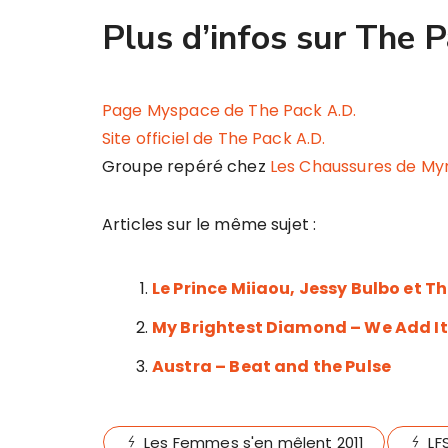
Plus d’infos sur The 
Page Myspace de The Pack A.D.
Site officiel de The Pack A.D.
Groupe repéré chez
Les Chaussures de Myr
Articles sur le même sujet :
Le Prince Miiaou, Jessy Bulbo et T
My Brightest Diamond – We Add It
Austra – Beat and the Pulse
Les Femmes s'en mêlent 2011
LF