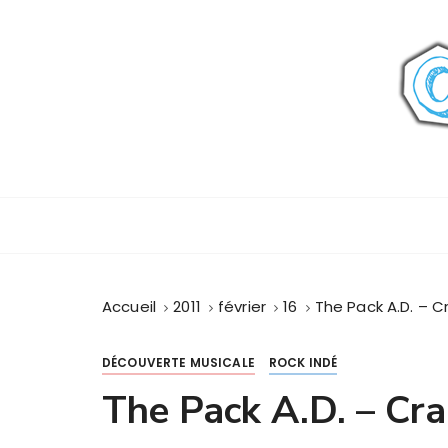
P
a
s
s
e
r
a
u
c
o
n
t
Accueil
2011
février
16
The Pack A.D. – C
e
n
u
DÉCOUVERTE MUSICALE
ROCK INDÉ
The Pack A.D. – Cra