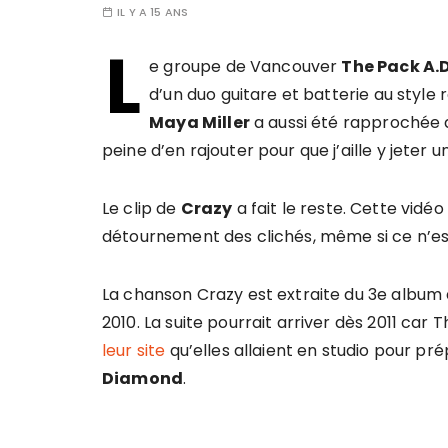
IL Y A 15 ANS
L
e groupe de Vancouver
The Pack A.D
d’un duo guitare et batterie au style
Maya Miller
a aussi été rapprochée 
peine d’en rajouter pour que j’aille y jeter un
Le clip de
Crazy
a fait le reste. Cette vid
détournement des clichés, même si ce n’es
La chanson Crazy est extraite du 3e album 
2010. La suite pourrait arriver dès 2011 car T
leur site
qu’elles allaient en studio pour p
Diamond
.