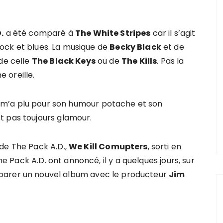
.
a été comparé à
The White Stripes
car il s’agit
 rock et blues. La musique de
Becky Black
et de
de celle
The Black Keys
ou de
The Kills
. Pas la
e oreille.
éo m’a plu pour son humour potache et son
t pas toujours glamour.
de The Pack A.D.,
We Kill Comupters
, sorti en
he Pack A.D. ont annoncé, il y a quelques jours, sur
réparer un nouvel album avec le producteur
Jim