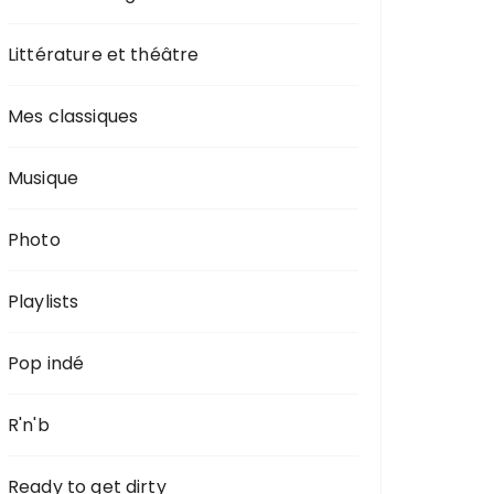
Littérature et théâtre
Mes classiques
Musique
Photo
Playlists
Pop indé
R'n'b
Ready to get dirty