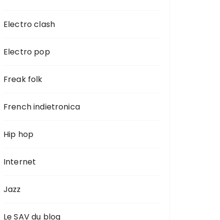
Electro clash
Electro pop
Freak folk
French indietronica
Hip hop
Internet
Jazz
Le SAV du blog