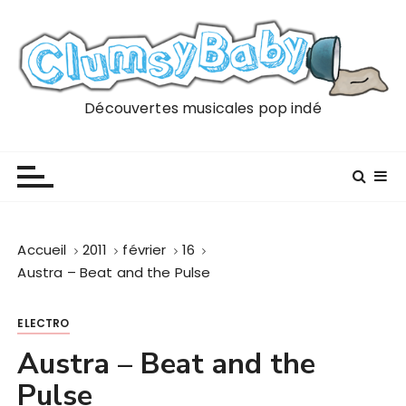
P
a
s
s
e
Découvertes musicales pop indé
r
a
u
c
o
n
Accueil
2011
février
16
t
Austra – Beat and the Pulse
e
n
ELECTRO
u
Austra – Beat and the
Pulse