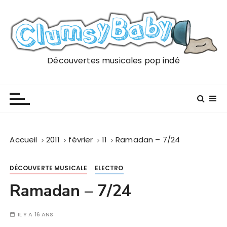
P
a
s
s
e
Découvertes musicales pop indé
r
a
u
c
o
n
Accueil
2011
février
11
Ramadan – 7/24
t
e
DÉCOUVERTE MUSICALE
ELECTRO
n
u
Ramadan – 7/24
IL Y A 16 ANS