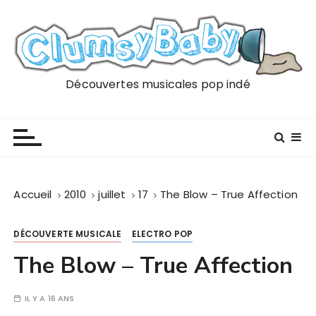
P
a
s
s
e
Découvertes musicales pop indé
r
a
u
c
o
n
Accueil
2010
juillet
17
The Blow – True Affection
t
e
DÉCOUVERTE MUSICALE
ELECTRO POP
n
u
The Blow – True Affection
IL Y A 16 ANS