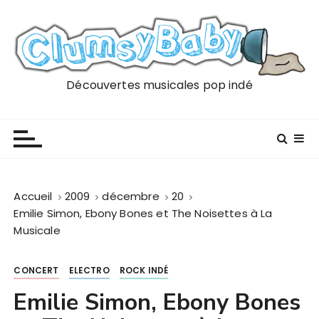
P
a
s
s
e
Découvertes musicales pop indé
r
a
u
c
o
n
Accueil
2009
décembre
20
t
Emilie Simon, Ebony Bones et The Noisettes à La
e
Musicale
n
u
CONCERT
ELECTRO
ROCK INDÉ
Emilie Simon, Ebony Bones