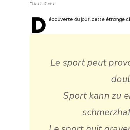
IL Y A 17 ANS
D
écouverte du jour, cette étrange c
Le sport peut prov
doul
Sport kann zu 
schmerzhaf
Le sport nuit grave