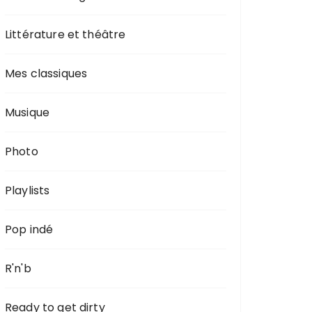
Littérature et théâtre
Mes classiques
Musique
Photo
Playlists
Pop indé
R'n'b
Ready to get dirty