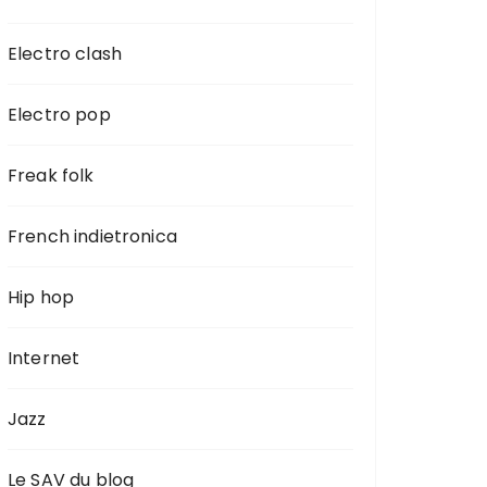
Electro clash
Electro pop
Freak folk
French indietronica
Hip hop
Internet
Jazz
Le SAV du blog