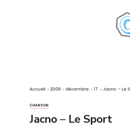
P
a
s
s
e
r
a
u
c
o
n
t
Accueil
2009
décembre
17
Jacno – Le 
e
n
u
CHANSON
Jacno – Le Sport